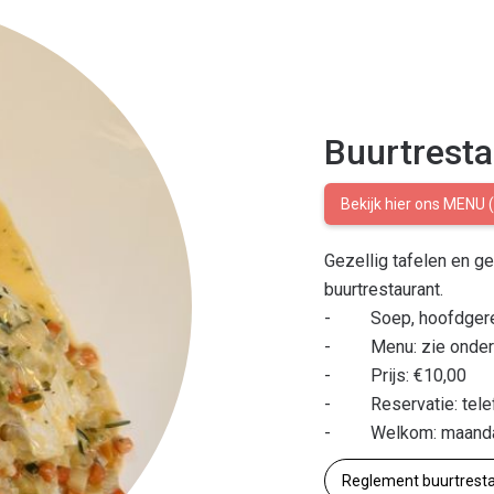
Buurtresta
Bekijk hier ons MENU 
Gezellig tafelen en ge
buurtrestaurant.
- Soep, hoofdgerecht
- Menu: zie onders
- Prijs: €10,00
- Reservatie: telef
- Welkom: maandag t
Reglement buurtrest